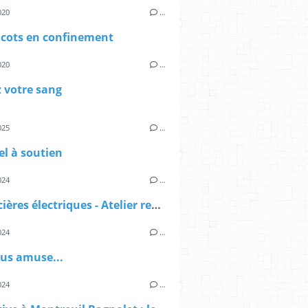
020
…
icots en confinement
020
…
 votre sang
025
…
l à soutien
024
…
Les sorcières électriques - Atelier recyclage DEEE
024
…
ous amuse...
024
…