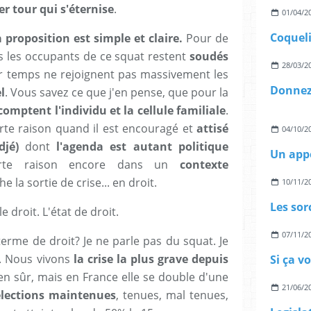
r tour qui s'éternise
.
01/04/2
Coquel
proposition est simple et claire.
Pour de
 les occupants de ce squat restent
soudés
28/03/2
r temps ne rejoignent pas massivement les
Donnez
l
. Vous savez ce que j'en pense, que pour la
comptent l'individu et la cellule familiale
.
forte raison quand il est encouragé et
attisé
04/10/2
djé)
dont
l'agenda est autant politique
Un appe
rte raison encore dans un
contexte
he la sortie de crise... en droit.
10/11/2
e droit. L'état de droit.
07/11/2
 terme de droit? Je ne parle pas du squat. Je
l. Nous vivons
la crise la plus grave depuis
Si ça v
bien sûr, mais en France elle se double d'une
21/06/2
élections maintenues
, tenues, mal tenues,