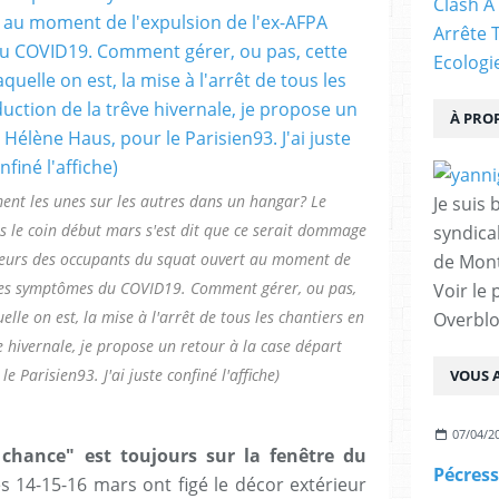
Clash À
Arrête 
Ecologi
À PRO
ent les unes sur les autres dans un hangar? Le
Je suis 
s le coin début mars s'est dit que ce serait dommage
syndical
usieurs des occupants du squat ouvert au moment de
de Mont
 des symptômes du COVID19. Comment gérer, ou pas,
Voir le 
lle on est, la mise à l'arrêt de tous les chantiers en
Overbl
e hivernale, je propose un retour à la case départ
 Parisien93. J'ai juste confiné l'affiche)
VOUS A
07/04/2
 chance" est toujours sur la fenêtre du
es 14-15-16 mars ont figé le décor extérieur