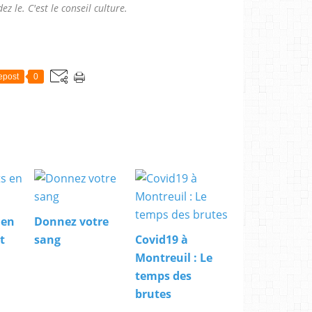
ez le. C'est le conseil culture.
epost
0
 en
Donnez votre
t
sang
Covid19 à
Montreuil : Le
temps des
brutes