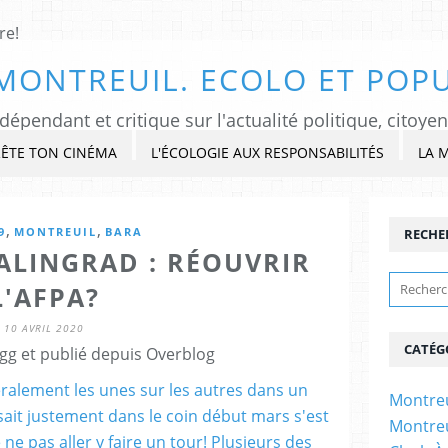
MONTREUIL. ECOLO ET POPU
ÊTE TON CINÉMA
L'ÉCOLOGIE AUX RESPONSABILITÉS
LA 
,
,
9
MONTREUIL
BARA
RECHE
ALINGRAD : RÉOUVRIR
L'AFPA?
10 AVRIL 2020
CATÉG
gg et publié depuis Overblog
Montreu
Montreu