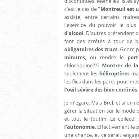
discontinues. Même les listes a
c'est le cas de
"Montreuil est 
assiste, entre certains mair
l'exercice du pouvoir le plus
d'alcool
. D'autres prétendent o
font des arrêtés à tour de 
obligatoires des trucs
. Genre 
minutes
, ou rendre le
port
chloroquine???
Montrer de la 
seulement les
hélicoptères
mai
les flics dans les parcs pour me
l'oeil sévère des bien confinés
Je m'égare. Mais Bref, et si on r
gérer la situation sur le mode
et tout le toutim. Le collecti
l'autonomie
. Effectivement le 
une chance, et ce serait enga