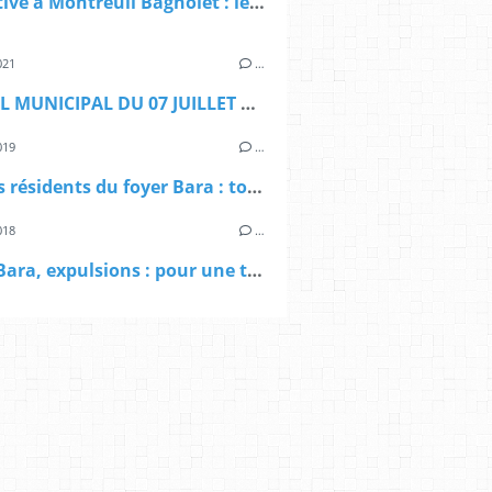
Legislative à Montreuil Bagnolet : le deuxième tour n'existe pas
021
…
CONSEIL MUNICIPAL DU 07 JUILLET 2021 : rappel au règlement?
019
…
Pour les résidents du foyer Bara : tous unis jusqu'a la trêve
018
…
Roms, Bara, expulsions : pour une trêve en attendant la trêve