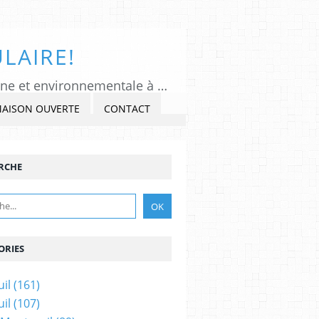
LAIRE!
Tous Montreuil, un regard indépendant et critique sur l'actualité politique, citoyenne et environnementale à Montreuil sous Bois, Seine-Saint-Denis. Veiller, Lancer l'alerte, commenter et critiquer l'exercice du pouvoir, s'impliquer dans la Cité, au présent et au futur!
MAISON OUVERTE
CONTACT
RCHE
ORIES
il
(161)
il
(107)