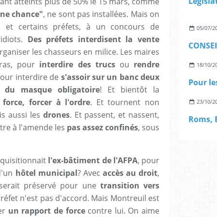
yant atteints plus de 50% le 15 mars, comme
une chance"
, ne sont pas installées. Mais on
es et certains préfets, à un concours de
05/07/2
 idiots.
Des préfets interdisent la vente
rganiser les chasseurs en milice. Les maires
bras, pour
interdire des trucs
ou
rendre
18/10/2
pour interdire de
s'assoir sur un banc deux
 du masque obligatoire
! Et bientôt la
force, forcer à l'ordre
. Et tournent non
23/10/2
s aussi les
drones
. Et passent, et nassent,
ttre à l'amende les
pas assez confinés
, sous
.
équisitionnait
l'ex-bâtiment de l'AFPA
, pour
 d'un
hôtel municipal
? Avec
accès au droit
,
f serait préservé pour une
transition vers
préfet n'est pas d'accord. Mais Montreuil est
ger
un rapport de force
contre lui. On aime