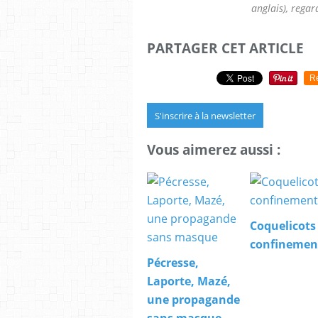
anglais), regard
PARTAGER CET ARTICLE
R
S'inscrire à la newsletter
Vous aimerez aussi :
Coquelicots
confinemen
Pécresse,
Laporte, Mazé,
une propagande