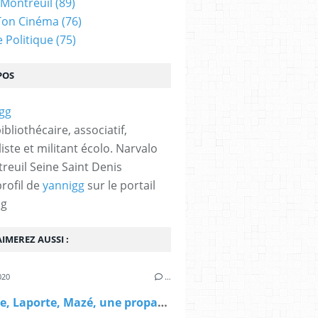
 Montreuil
(89)
Ton Cinéma
(76)
e Politique
(75)
POS
bibliothécaire, associatif,
iste et militant écolo. Narvalo
reuil Seine Saint Denis
profil de
yannigg
sur le portail
og
IMEREZ AUSSI :
020
…
Pécresse, Laporte, Mazé, une propagande sans masque