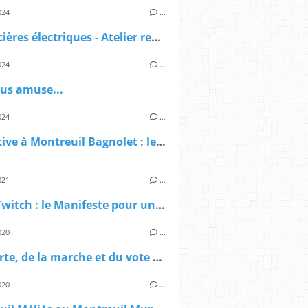
024
…
Les sorcières électriques - Atelier recyclage DEEE
024
…
ous amuse...
024
…
Legislative à Montreuil Bagnolet : le deuxième tour n'existe pas
021
…
Débat Twitch : le Manifeste pour une démocratie alimentaire à Montreuil
020
…
De l'alerte, de la marche et du vote à Montreuil
020
…