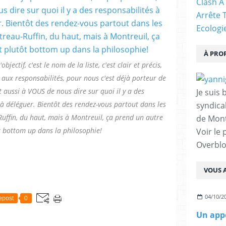
Clash À
Arrête 
Ecologi
À PRO
bjectif, c'est le nom de la liste, c'est clair et précis,
 aux responsabilités, pour nous c'est déjà porteur de
t aussi à VOUS de nous dire sur quoi il y a des
Je suis 
à déléguer. Bientôt des rendez-vous partout dans les
syndical
uffin, du haut, mais à Montreuil, ça prend un autre
de Mont
t bottom up dans la philosophie!
Voir le 
Overbl
VOUS A
04/10/2
epost
0
Un appe