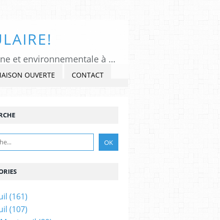
LAIRE!
Tous Montreuil, un regard indépendant et critique sur l'actualité politique, citoyenne et environnementale à Montreuil sous Bois, Seine-Saint-Denis. Veiller, Lancer l'alerte, commenter et critiquer l'exercice du pouvoir, s'impliquer dans la Cité, au présent et au futur!
MAISON OUVERTE
CONTACT
RCHE
ORIES
il
(161)
il
(107)