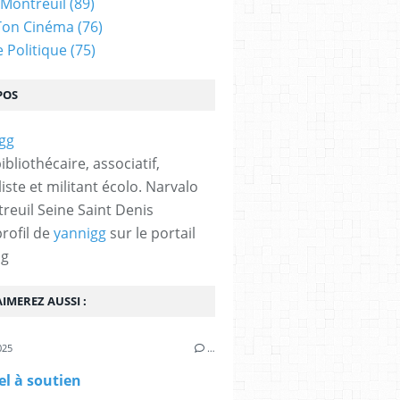
 Montreuil
(89)
Ton Cinéma
(76)
e Politique
(75)
POS
bibliothécaire, associatif,
iste et militant écolo. Narvalo
reuil Seine Saint Denis
profil de
yannigg
sur le portail
og
IMEREZ AUSSI :
025
…
l à soutien