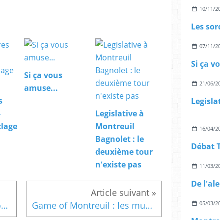
10/11/2
07/11/2
Si ça v
Si ça vous
21/06/2
amuse...
s
-
Legislative à
clage
Montreuil
16/04/2
Bagnolet : le
deuxième tour
n'existe pas
11/03/2
05/03/2
En Marche et la droite à Montreuil : Murielle Mazé, masquée, démasquée
Game of Montreuil : les municipales 93100 en factions du Trône de Fer