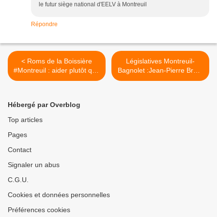
le futur siège national d'EELV à Montreuil
Répondre
< Roms de la Boissière
Législatives Montreuil-
#Montreuil : aider plutôt que
Bagnolet :Jean-Pierre Brard
lutter
: Proprement démago >
Hébergé par Overblog
Top articles
Pages
Contact
Signaler un abus
C.G.U.
Cookies et données personnelles
Préférences cookies