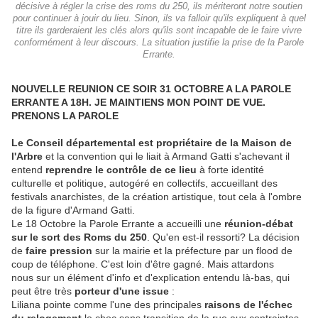
décisive à régler la crise des roms du 250, ils mériteront notre soutien
pour continuer à jouir du lieu. Sinon, ils va falloir qu'ils expliquent à quel
titre ils garderaient les clés alors qu'ils sont incapable de le faire vivre
conformément à leur discours. La situation justifie la prise de la Parole
Errante.
NOUVELLE REUNION CE SOIR 31 OCTOBRE A LA PAROLE
ERRANTE A 18H. JE MAINTIENS MON POINT DE VUE.
PRENONS LA PAROLE
Le Conseil départemental est propriétaire de la Maison de
l'Arbre
et la convention qui le liait à Armand Gatti s'achevant il
entend
reprendre le contrôle de ce lieu
à forte identité
culturelle et politique, autogéré en collectifs, accueillant des
festivals anarchistes, de la création artistique, tout cela à l'ombre
de la figure d'Armand Gatti.
Le 18 Octobre la Parole Errante a accueilli une
réunion-débat
sur le sort des Roms du 250
. Qu'en est-il ressorti? La décision
de
faire pression
sur la mairie et la préfecture par un flood de
coup de téléphone. C'est loin d'être gagné. Mais attardons
nous sur un élément d'info et d'explication entendu là-bas, qui
peut être très
porteur d'une issue
:
Liliana pointe comme l'une des principales
raisons de l'échec