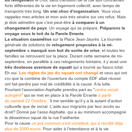
du relogement
le choc sans transition de la rue aux contraintes
forts différentes de la vie en logement collectif, avec temps de
transports très long.
Un vrai choc d'organisation
. Vous vous
rappelez mes articles et mon avis très sévère sur ces refus. Mais
je dois admettre que c'est peut-être
à comparer à un
changement de pays
. Un voyage qui se prépare.
Préparons le
voyage sous le toit de la Parole Errante
.
La situation caramélise
sur la Place Jean-Jaurès. La tournée
générale de solutions de
relogement proposées à la mi-
septembre
a
manqué son but de sortie de crise
, et toutes les
familles se retrouvent sur la place. Durant cette semaine de mi-
septembre, en parallèle à ces relogements lointains, il y avait une
très douteuse aventure de squatt
qui a tourné au fiasco total.
Eh oui.
Les règles du jeu du squatt ont changé
et ceux qui ont
cru que la combine de l'ouverture du compte EDF allait réussir
ont fait perdre pas mal de crédibilité à la cause. A la lutte.
Pourtant l'association Asphalte prendra part au "
centre social
autogéré
" qui se met en place à la Parole Errante
à partir
du samedi 22 Octobre
. Il me semble qu'il y a là autant d'action
culturelle que de social. L'aide aux migrants par leur accès au
droit? Donné par l'asso Asphalte, qui a au minimum accompagné
le désastreux squat de la rue Faidherbe.
Pour la cause
un pot commun s'est constitué, qui a récolté déja
plus de 2000 euros
. Pour aider à l'intendance et à la vie