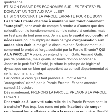
quotidienne.
ET SI ON FAISAIT DES ECONOMIES SUR LES TENTES? EN
DONNANT UN TOIT AUX FAMILLES?
ET SI ON OCCUPAIT LA PAROLE ERRANTE POUR DE BON?
La Parole Errante cherche à maintenir son fonctionnement
"autogéré"
, sans avoir de compte à rendre à d'autres que des
collectifs dont le fonctionnement semble naturel à certains, mais
ne l'est pas du tout pour moi. Je n'ai pas le
capital socioculturel
nécessaire
pour m'impliquer dans ce type d
'organisation aux
codes bien établis
malgré le discours anar. Sérieusement, qui
comprend le projet et l'orga souhaité par la Parole Errante?
QUI
A LA PAROLE
? A priori, on entend le nom Gatti. Armand Gatti,
pas de problème, mais quelle légitimité doit-on accorder à
Joachim le petit fils? Désolé, je réfute le principe de légitimité
dynastique sur un bien qui appartient au conseil départemental et
se la raconte anarchiste.
Par contre je crois qu'il faut prendre au mot le terme
"autogestion" clamé par la Parole Errante. Et sans attendre
samedi 22 octobre.
Dès maintenant, PRENONS LA PAROLE. PRENONS LA PAROLE
ERRANTE.
Des
troubles à l'activité culturelle
de La Parole Errante sont-ils
à craindre? Pas trop. Les roms ont pris l'
habitude de ranger
rapidement leurs affaires suite à la pression policière
. Bientôt