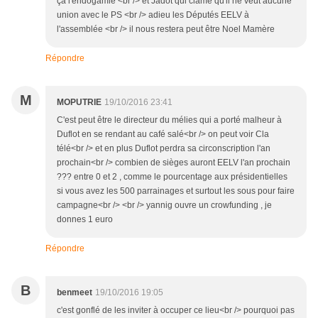
ça l'endogamie <br /> et Jadot qui clame qu'il ne veut aucune
union avec le PS <br /> adieu les Députés EELV à
l'assemblée <br /> il nous restera peut être Noel Mamère
Répondre
M
MOPUTRIE
19/10/2016 23:41
C'est peut être le directeur du mélies qui a porté malheur à
Duflot en se rendant au café salé<br /> on peut voir Cla
télé<br /> et en plus Duflot perdra sa circonscription l'an
prochain<br /> combien de sièges auront EELV l'an prochain
??? entre 0 et 2 , comme le pourcentage aux présidentielles
si vous avez les 500 parrainages et surtout les sous pour faire
campagne<br /> <br /> yannig ouvre un crowfunding , je
donnes 1 euro
Répondre
B
benmeet
19/10/2016 19:05
c'est gonflé de les inviter à occuper ce lieu<br /> pourquoi pas