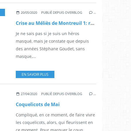
,
MONTREUIL
20/05/2020
PUBLIÉ DEPUIS OVERBLOG
…
Crise au Méliès de Montreuil 1: rapport de la médecine professionnelle
Je ne sais pas si je suis un héros
masqué, mais je constate que depuis
des années Stéphane Goudet, sans
masque,...
EN SAVOIR PLUS
27/04/2020
PUBLIÉ DEPUIS OVERBLOG
…
Coquelicots de Mai
Compliqué, en ce moment, de faire vivre
les coquelicots, alors, qui fleurissent en
ce moment. Pour marquer le coup,...