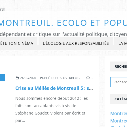
MONTREUIL. ECOLO ET POPU
ÊTE TON CINÉMA
L'ÉCOLOGIE AUX RESPONSABILITÉS
LA 
RECHE
,
MONTREUIL
24/05/2020
PUBLIÉ DEPUIS OVERBLOG
…
Crise au Méliès de Montreuil 5 : salir et démolir
Nous sommes encore début 2012 : les
CATÉG
faits sont accablants vis à vis de
Stéphane Goudet, violent par écrit et
Montreu
par...
Montreu