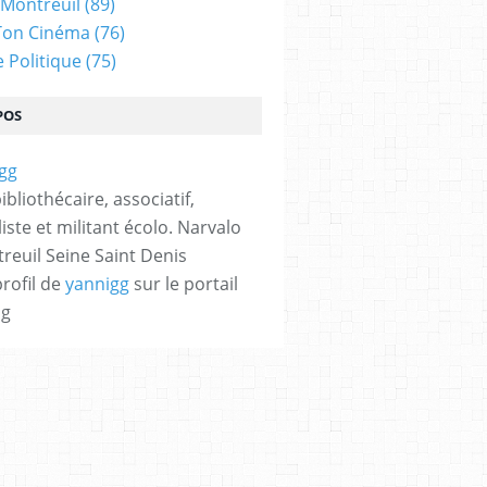
 Montreuil
(89)
Ton Cinéma
(76)
e Politique
(75)
POS
bibliothécaire, associatif,
iste et militant écolo. Narvalo
reuil Seine Saint Denis
profil de
yannigg
sur le portail
og