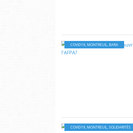
COVID19
,
MONTREUIL
,
BARA
COVID19
,
MONTREUIL
,
SOLIDARITÉS