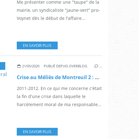
Me présenter comme une "taupe" de la
mairie, un syndicaliste "jaune-vert" pro-
Voynet dès le début de l'affaire...
EN SAVOIR PLUS
,
MONTREUIL
21/05/2020
PUBLIÉ DEPUIS OVERBLOG
…
Crise au Méliès de Montreuil 2 : ma saison 2 du harcèlement moral
2011-2012. En ce qui me concerne c'était
la fin d'une crise dans laquelle le
harcèlement moral de ma responsable...
EN SAVOIR PLUS