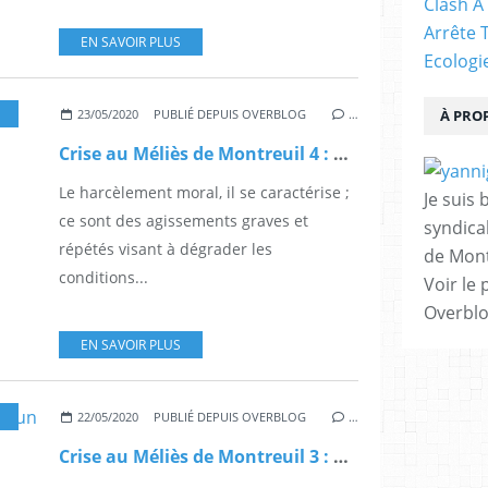
Clash À
Arrête 
EN SAVOIR PLUS
Ecologi
,
MONTREUIL
23/05/2020
PUBLIÉ DEPUIS OVERBLOG
…
À PRO
Crise au Méliès de Montreuil 4 : abus graves et répétés
Le harcèlement moral, il se caractérise ;
Je suis 
ce sont des agissements graves et
syndical
répétés visant à dégrader les
de Mont
conditions...
Voir le 
Overbl
EN SAVOIR PLUS
,
MONTREUIL
22/05/2020
PUBLIÉ DEPUIS OVERBLOG
…
Crise au Méliès de Montreuil 3 : un syndicaliste pas vert, pas mûr