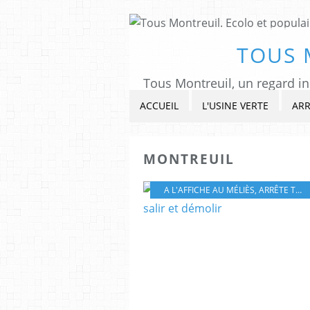
TOUS 
ACCUEIL
L'USINE VERTE
ARR
MONTREUIL
A L'AFFICHE AU MÉLIÈS
,
ARRÊTE TON CINÉMA