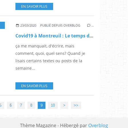
EN SAVOIR PLUS
23/03/2020
PUBLIÉ DEPUIS OVERBLOG
…
Covid19 à Montreuil : Le temps des brutes
ça me manquait, d'écrire, mais
comment, quoi, quel sens? Quand je
lisais certains textes ou posts de la
semaine...
EN SAVOIR PLUS
20
5
6
7
8
9
10
>
>>
Thème Magazine - Hébergé par
Overblog