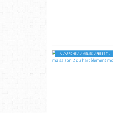
A L'AFFICHE AU MÉLIÈS
,
ARRÊTE TON CINÉMA