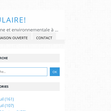
LAIRE!
Tous Montreuil, un regard indépendant et critique sur l'actualité politique, citoyenne et environnementale à Montreuil sous Bois, Seine-Saint-Denis. Veiller, Lancer l'alerte, commenter et critiquer l'exercice du pouvoir, s'impliquer dans la Cité, au présent et au futur!
MAISON OUVERTE
CONTACT
RCHE
ORIES
il
(161)
il
(107)