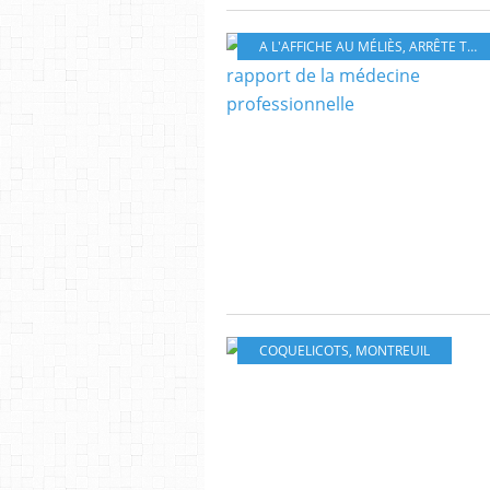
A L'AFFICHE AU MÉLIÈS
,
ARRÊTE TON CINÉMA
COQUELICOTS
,
MONTREUIL