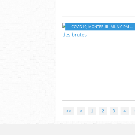
COVID19
,
MONTREUIL
,
MUNICIPALES
<<
<
1
2
3
4