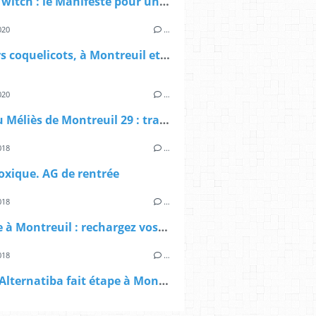
Débat Twitch : le Manifeste pour une démocratie alimentaire à Montreuil
020
…
Derniers coquelicots, à Montreuil et ailleurs
020
…
Crise au Méliès de Montreuil 29 : travail en zone toxique
018
…
oxique. AG de rentrée
018
…
Rentrée à Montreuil : rechargez vos batteries!
018
…
le tour Alternatiba fait étape à Montreuil