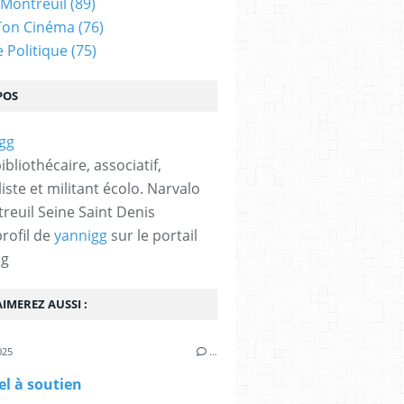
 Montreuil
(89)
Ton Cinéma
(76)
e Politique
(75)
POS
bibliothécaire, associatif,
iste et militant écolo. Narvalo
reuil Seine Saint Denis
profil de
yannigg
sur le portail
og
IMEREZ AUSSI :
025
…
l à soutien