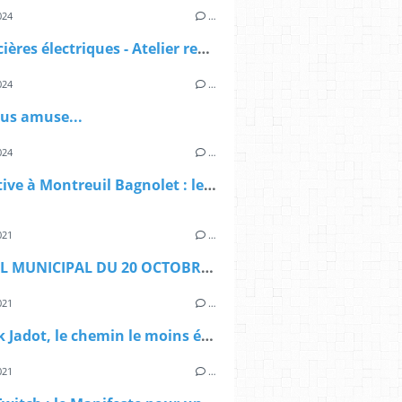
024
…
Les sorcières électriques - Atelier recyclage DEEE
024
…
ous amuse...
024
…
Legislative à Montreuil Bagnolet : le deuxième tour n'existe pas
021
…
CONSEIL MUNICIPAL DU 20 OCTOBRE 2021 : faune et flore
021
…
Yannick Jadot, le chemin le moins étroit à gauche
021
…