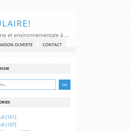
LAIRE!
Tous Montreuil, un regard indépendant et critique sur l'actualité politique, citoyenne et environnementale à Montreuil sous Bois, Seine-Saint-Denis. Veiller, Lancer l'alerte, commenter et critiquer l'exercice du pouvoir, s'impliquer dans la Cité, au présent et au futur!
MAISON OUVERTE
CONTACT
RCHE
ORIES
il
(161)
il
(107)