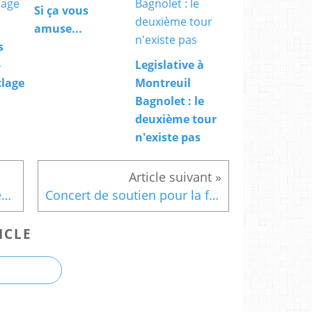
Si ça vous
amuse...
s
-
Legislative à
clage
Montreuil
Bagnolet : le
deuxième tour
n'existe pas
Soutien aux parents d'élèves opposés à l'Usine polluante
Concert de soutien pour la fermeture de l'Usine Verte
ICLE