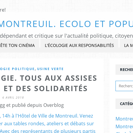
MONTREUIL. ECOLO ET POPU
ÊTE TON CINÉMA
L'ÉCOLOGIE AUX RESPONSABILITÉS
LA 
,
OGIE POLITIQUE
USINE VERTE
RECHE
GIE. TOUS AUX ASSISES
 ET DES SOLIDARITÉS
6 AVRIL 2018
CATÉG
gg et publié depuis Overblog
Montreu
Montreu