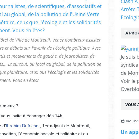
Clash À
Arrête 
Ecologi
À PRO
Hôtel de Ville de Montreuil. Venez nombreux assister
rs et débats sur l'avenir de l'écologie politique. Avec
tis et mouvements de gauche, de journalistes, de
Je suis 
tes... Et surtout, au local au global, de la pollution de
syndical
ue planétaire, ceux que l'écologie et les solidarités
de Mont
rnent. Vous en êtes?
Voir le 
Overbl
VOUS A
re mieux ?
vous invite à échanger dès 14h.
04/10/2
 d'
Ibrahim Dufriche
, 1er adjoint de Montreuil,
Un appe
nnovation, l'économie sociale et solidaire et au