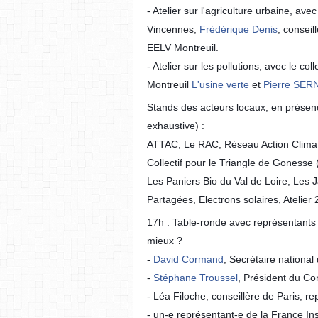
- Atelier sur l'agriculture urbaine, ave
Vincennes,
Frédérique Denis
, conseil
EELV Montreuil.
- Atelier sur les pollutions, avec le co
Montreuil
L'usine verte
et
Pierre SER
Stands des acteurs locaux, en présen
exhaustive) :
ATTAC, Le RAC, Réseau Action Climat
Collectif pour le Triangle de Goness
Les Paniers Bio du Val de Loire, Les
Partagées, Electrons solaires, Atelier 
17h : Table-ronde avec représentants 
mieux ?
-
David Cormand
, Secrétaire national
-
Stéphane Troussel
, Président du Co
- Léa Filoche, conseillère de Paris, r
- un-e représentant-e de la France I