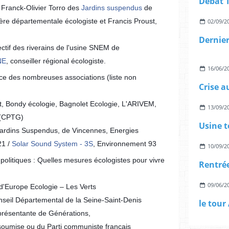
c Franck-Olivier Torro des
Jardins suspendus
de
lère départementale écologiste et Francis Proust,
02/09/2
llectif des riverains de l'usine SNEM de
NE
, conseiller régional écologiste.
16/06/2
ce des nombreuses associations (liste non
, Bondy écologie, Bagnolet Ecologie, L'ARIVEM,
13/09/2
e (CPTG)
Usine t
 Jardins Suspendus, de Vincennes, Energies
21 /
Solar Sound System - 3S
, Environnement 93
10/09/2
politiques : Quelles mesures écologistes pour vivre
09/06/2
 d'Europe Ecologie – Les Verts
nseil Départemental de la Seine-Saint-Denis
eprésentante de Générations,
nsoumise ou du Parti communiste français