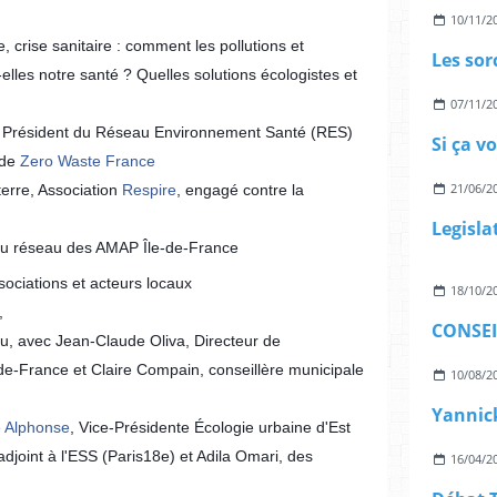
10/11/2
, crise sanitaire : comment les pollutions et
lles notre santé ? Quelles solutions écologistes et
07/11/2
ue, Président du Réseau Environnement Santé (RES)
Si ça v
 de
Zero Waste France
21/06/2
terre, Association
Respire
, engagé contre la
u réseau des AMAP Île-de-France
sociations et acteurs locaux
18/10/2
,
eau, avec Jean-Claude Oliva, Directeur de
-de-France et Claire Compain, conseillère municipale
10/08/2
le Alphonse
, Vice-Présidente Écologie urbaine d'Est
 adjoint à l'ESS (Paris18e) et Adila Omari, des
16/04/2